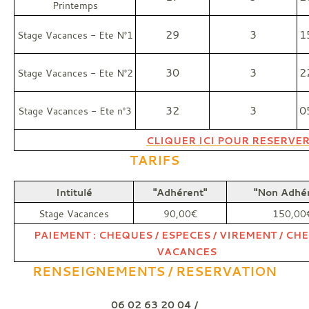
Printemps
29
3
1
Stage Vacances - Ete N°1
30
3
2
Stage Vacances - Ete N°2
32
3
0
Stage Vacances - Ete n°3
CLIQUER ICI POUR RESERVER
TARIFS
Intitulé
"Adhérent"
"Non Adhér
Stage Vacances
90,00€
150,00
PAIEMENT : CHEQUES / ESPECES / VIREMENT / CH
VACANCES
RENSEIGNEMENTS / RESERVATION
06 02 63 20 04 /