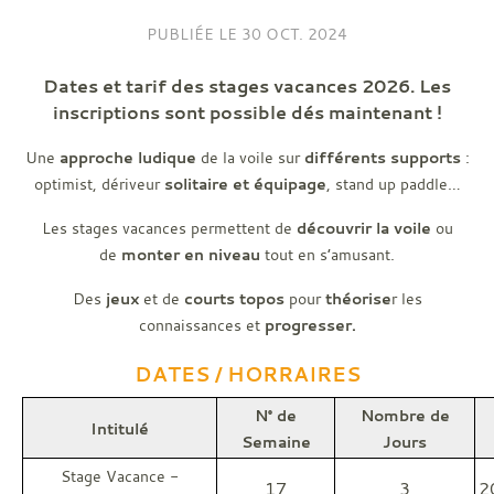
PUBLIÉE LE
30 OCT. 2024
Dates et tarif des stages vacances 2026. Les
inscriptions sont possible dés maintenant !
Une
approche ludique
de la voile sur
différents supports
:
optimist, dériveur
solitaire
et équipage
, stand up paddle…
Les stages vacances permettent de
découvrir la voile
ou
de
monter en niveau
tout en s’amusant.
Des
jeux
et de
courts topos
pour
théorise
r les
connaissances et
progresser.
DATES / HORRAIRES
N° de
Nombre de
Intitulé
Semaine
Jours
Stage Vacance -
17
3
2