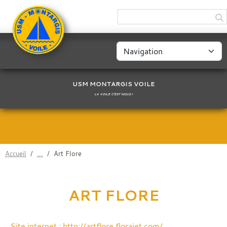
Panneau de gestion des cookies
USM MONTARGIS VOILE
LA VOILE C'EST NOUS !
Accueil
Art Flore
ART FLORE
Site internet : http://artflore.florajet.com/