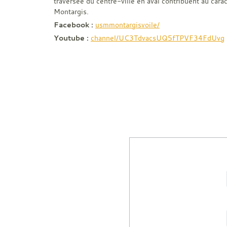
traversée du centre-ville en aval contribuent au cara
Montargis.
Facebook :
usmmontargisvoile/
Youtube :
channel/UC3TdvacsUQ5fTPVF34FdUvg