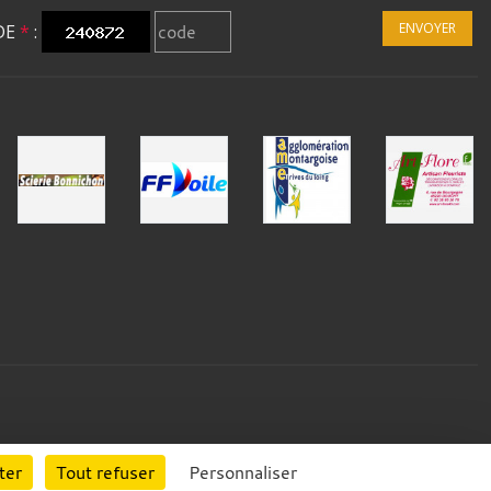
ENVOYER
DE
*
:
ter
Tout refuser
Personnaliser