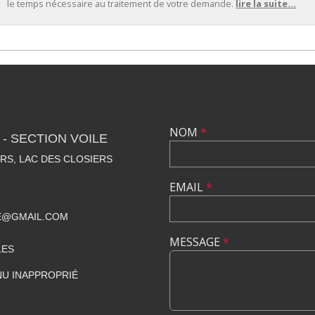
le temps nécessaire au traitement de votre demande.
lire la suite...
NOM
*
- SECTION VOILE
RS, LAC DES CLOSIERS
EMAIL
*
E@GMAIL.COM
MESSAGE
*
LES
U INAPPROPRIÉ